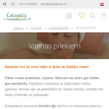
+371 27453303
INFO@CALENDULA.LV
E-Veikals
Jaukas dāvanas
Vannas priekiem
Galvenā
Vannas priekiem
Iepriecini sevi un savus mīļos ar īpašu un dabisku vannu!
Ūdens vannā nomierina, atjauno, līdzsvaro un attīra gan fiziski,
gan enerģētiski.
Papildinot vannošanos ar tīrām dabas veltēm,
uguntiņu, ēterisko eļļu un piemeklējot sev tīkamu mūziku, rezultāts būs
daudz efektīvāks un patīkamāks.
Komplektam pievienotā
ēteriskā eļļa
atbrīvos un nomierinās prātu no