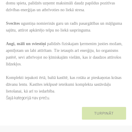
domu spieta, palīdzēs uzņemt maksimāli daudz papildus pozitīvas
dzīvības enerģijas un atbrīvoties no liekā stresa.
Svecītes
uguntiņa nomierinās garu un radīs pasargātības un mājīguma
sajūtu, attīrot apkārtējo telpu no liekā saspringuma.
Augi, māli un sviestiņi
palīdzēs fiziskajam ķermenim justies možam,
apmīļotam un labi attīrītam. Tie ietaupīs arī enerģiju, ko organisms
patērē, sevi atbrīvojot no ķīmiskajām vielām, kas ir daudzos attīrošos
līdzekļos.
Komplekti iepakoti ērtā, baltā kastītē, kas rotāta ar pieskaņotas krāsas
dāvanu lentu. Kastītes iekšpusē ieteikumi komplekta sastāvdaļu
lietošanai, kā arī to iedarbība.
Šajā kategorijā nav preču.
TURPINĀT