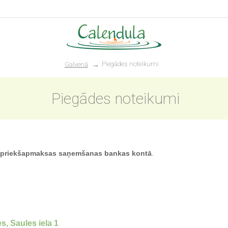
Piegādes noteikumi
Galvenā
Piegādes noteikumi
 pēc priekšapmaksas saņemšanas bankas kontā
.
, Saules iela 1