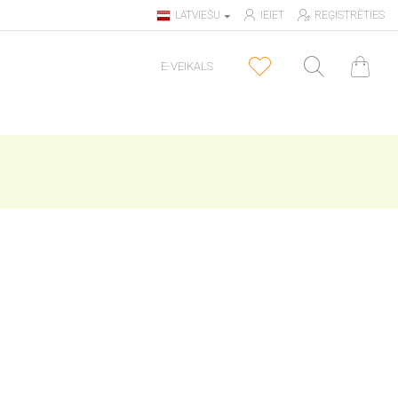
LATVIEŠU
IEIET
REĢISTRĒTIES
E-VEIKALS