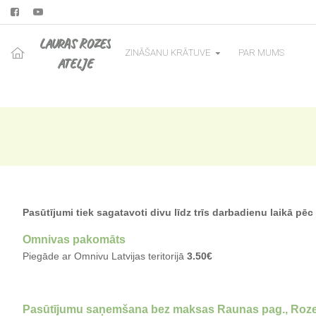
LAURAS ROZES
ZINĀŠANU KRĀTUVE
PAR MUMS
ATELJE
Pasūtījumi tiek sagatavoti divu līdz trīs darbadienu laikā
Omnivas pakomāts
Piegāde ar Omnivu Latvijas teritorijā
3.50€
Pasūtījumu saņemšana bez maksas
Raunas pag., Rozes