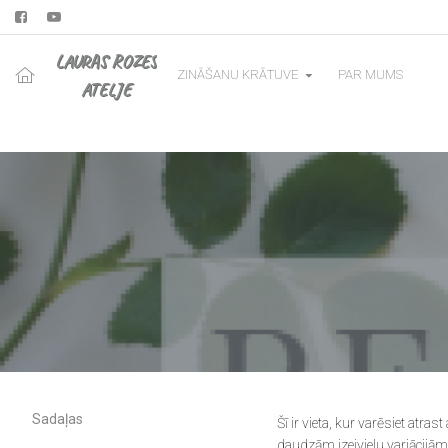
LAURAS ROZES
ZINĀŠANU KRĀTUVE
PAR MUMS
ATELJE
Kosmētikas gatavošanas
pamati
Kosmētikas sastāvdaļas
Attīroša 
Receptes
Dekoratī
Svaiga kosmētika
Intīmkop
Video receptes
Ķermeņa
Grāmatas - brošūras
Krēmveid
Sadaļas
Šī ir vieta, kur varēsiet at
Matu kop
daudzām izejvielu variācijām 