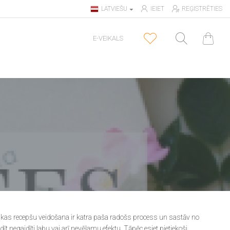
LATVIEŠU
IEIET
REĢISTRĒTIES
E-VEIKALS
ētikas recepšu veidošana ir katra paša radošs process un sastāv no
 negaidīti labu vai arī nevēlamu efektu. Tāpēc esiet pietiekoši