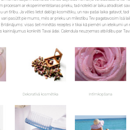
et šim procesam ar eksperimentēšanas prieku, tad noteikti ar laiku atradīsie
iēna
n tīrību. Ja vēlies lietot dabīgo kosmētiku, un nav pašai laika gatavot, t
vari pasūtīt pie mums, mēs ar prieku un mīlestību Tev pagatavosim īsā laik
ošanās
Brīdinājums: visas šeit minētās receptes ir tikai kā piemēri un ieteikumi un
 kairinājumus konkrēti Tavai ādai. Calendula neuzņemas atbildību par Tavā
zsardzībai
pšana
ieki
Dekoratīvā kosmētika
Intīmkopšana