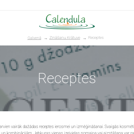
Zināšanu Krātuve
Receptes
Galvenā
kosmētika
Receptes
vā kosmētika
šana
 kopšana
a smaržas
rast arvien vairāk dažādas receptes ierosmei un izmēģināšanai. Svaigās kosm
šana
un kombinācijām. Jebkuras vienas izejvielas nomaiņa vai aizstāšana var radīt