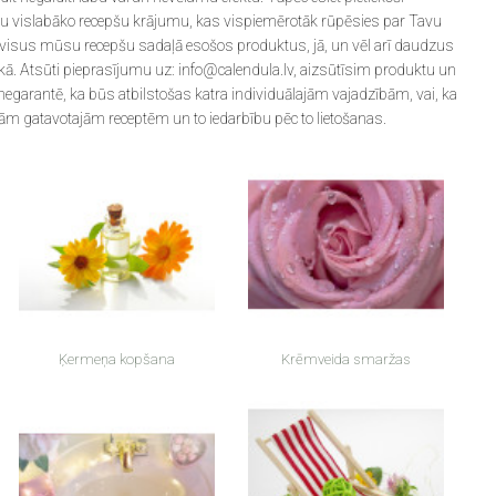
t savu vislabāko recepšu krājumu, kas vispiemērotāk rūpēsies par Tavu
ad visus mūsu recepšu sadaļā esošos produktus, jā, un vēl arī daudzus
ā. Atsūti pieprasījumu uz: info@calendula.lv, aizsūtīsim produktu un
 negarantē, ka būs atbilstošas katra individuālajām vajadzībām, vai, ka
m gatavotajām receptēm un to iedarbību pēc to lietošanas.
Ķermeņa kopšana
Krēmveida smaržas