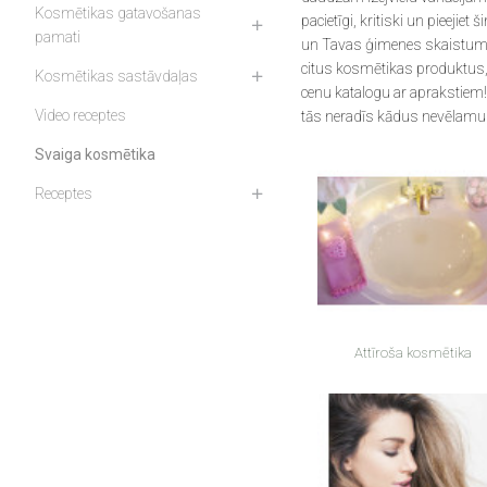
Kosmētikas gatavošanas
pacietīgi, kritiski un pieeji
pamati
Mutes hig
un Tavas ģimenes skaistumu u
citus kosmētikas produktus, 
Kosmētikas sastāvdaļas
Pēc sauļ
cenu katalogu ar aprakstiem! 
Video receptes
tās neradīs kādus nevēlamus
Šampūni
Svaiga kosmētika
Saules ai
Receptes
Sejas ko
Vannas pr
Attīroša kosmētika