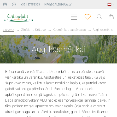
+371 27453303
INFO@CALENDULA.LV
Zināšanu Krātuve
Kosmētikas sastāvdaļas
Augi kosmētikai
Galvenā
Augi kosmētikai
Brīnumainā vienkāršība..... ...Daba ir brīnums un pārsteidz savā
vienkāršībā un varenībā. Apstājieties un ieskatieties tajā... Kā vējš
šūpo koka zarus, kā lietus lāsīte noslīd pa lapiņu, kā putniņi vītero
gaisā, vai sniega pārslas lēni laižas aiz loga... Viss notiek
apbrīnojamā harmonijā, loģiski un pēc stingrām likumsakarībām.
Daba sniedz cilvēkam VISU nepieciešamo veselīgai, laimīgai dzīvei. Ir
tikai pašam no tās jāpaņem sev vajadzīgais. Šajā sadaļā varēsiet
atrast gan augu un to sākvielu aprakstus, gan dažādus ieteikumus