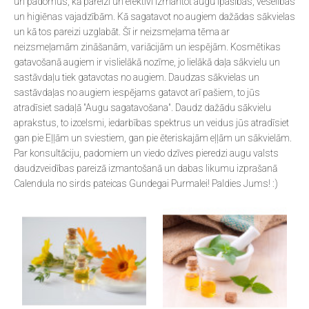
un padomus, kā pareizi un efektīvi izmantot augu īpašības, veselības
un higiēnas vajadzībām. Kā sagatavot no augiem dažādas sākvielas
un kā tos pareizi uzglabāt. Šī ir neizsmeļama tēma ar
neizsmeļamām zināšanām, variācijām un iespējām. Kosmētikas
gatavošanā augiem ir vislielākā nozīme, jo lielākā daļa sākvielu un
sastāvdaļu tiek gatavotas no augiem. Daudzas sākvielas un
sastāvdaļas no augiem iespējams gatavot arī pašiem, to jūs
atradīsiet sadaļā "Augu sagatavošana". Daudz dažādu sākvielu
aprakstus, to izcelsmi, iedarbības spektrus un veidus jūs atradīsiet
gan pie Eļļām un sviestiem, gan pie ēteriskajām eļļām un sākvielām.
Par konsultāciju, padomiem un viedo dzīves pieredzi augu valsts
daudzveidības pareizā izmantošanā un dabas likumu izprašanā
Calendula no sirds pateicas Gundegai Purmalei! Paldies Jums! :)