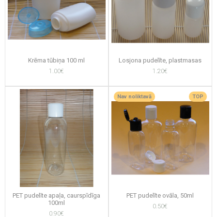
Krēma tūbiņa 100 ml
Losjona pudelīte, plastmasas
1.00€
1.20€
Nav noliktavā
TOP
PET pudelīte apaļa, caurspīdīga
PET pudelīte ovāla, 50ml
100ml
0.50€
0.90€