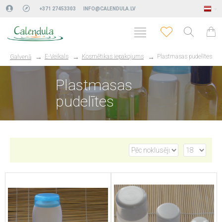
+371 27453303
INFO@CALENDULA.LV
E-Veikals
Kosmētikas iepakojums
Plastmasas pudelītes
Galvenā
Plastmasas
pudelītes