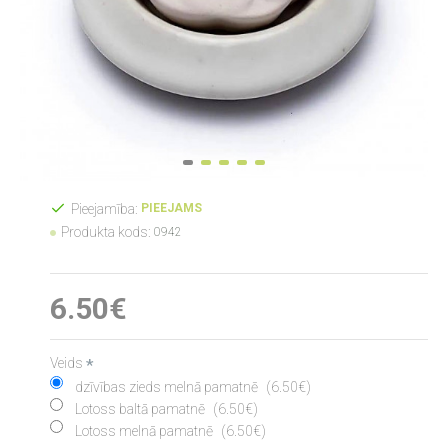
Pieejamība:
PIEEJAMS
Produkta kods:
0942
6.50€
Veids
dzīvības zieds melnā pamatnē
(6.50€)
Lotoss baltā pamatnē
(6.50€)
Lotoss melnā pamatnē
(6.50€)