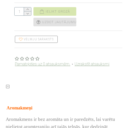
IELIKT GROZĀ
UZDOT JAUTĀJUMU
VĒLMJU SARAKSTS
Pamatojoties uz 0 atsauksmēm.
-
Uzrakstīt atsauksmi
Aromakmeņi
Aromakmens ir bez aromāta un ir paredzēts, lai varētu
pielietot aromterapiju arī tajās telpās, kur dedzināt