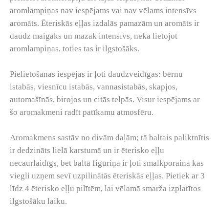
aromlampiņas nav iespējams vai nav vēlams intensīvs
aromāts. Ēteriskās eļļas izdalās pamazām un aromāts ir
daudz maigāks un mazāk intensīvs, nekā lietojot
aromlampiņas, toties tas ir ilgstošāks.
Pielietošanas iespējas ir ļoti daudzveidīgas: bērnu
istabās, viesnīcu istabās, vannasistabās, skapjos,
automašīnās, birojos un citās telpās. Visur iespējams ar
šo aromakmeni radīt patīkamu atmosfēru.
Aromakmens sastāv no divām daļām; tā baltais paliktnītis
ir dedzināts lielā karstumā un ir ēterisko eļļu
necaurlaidīgs, bet baltā figūriņa ir ļoti smalkporaina kas
viegli uzņem sevī uzpilinātās ēteriskās eļļas. Pietiek ar 3
līdz 4 ēterisko eļļu pilītēm, lai vēlamā smarža izplatītos
ilgstošāku laiku.