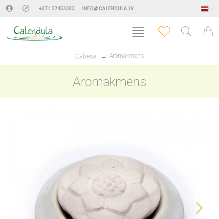
+371 27453303
INFO@CALENDULA.LV
Aromakmens
Galvenā
Aromakmens