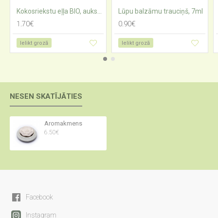
Kokosriekstu eļļa BIO, auksti spiesta
Lūpu balzāmu trauciņš, 7ml
1.70€
0.90€
Ielikt grozā
Ielikt grozā
NESEN SKATĪJĀTIES
Aromakmens
6.50€
Facebook
Instagram