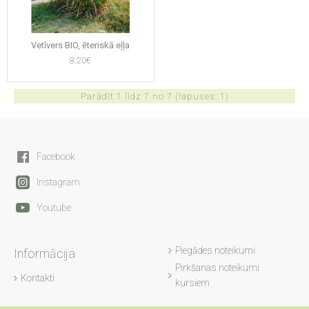
Vetīvers BIO, ēteriskā eļļa
8.20€
Parādīt 1 līdz 7 no 7 (lapuses: 1)
Facebook
Instagram
Youtube
Piegādes noteikumi
Informācija
Pirkšanas noteikumi
Kontakti
kursiem