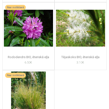
Nav noliktavā
Rododendrs BIO, ēteriskā eļļa
Tējaskoks BIO, ēteriskā eļļa
6.50€
3.10€
Nav noliktavā