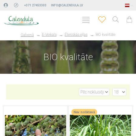
+371 27453303
INFO@CALENDULA.LV
E-Veikals
Ēteriskās eļļas
BIO kvalitāte
Galvenā
BIO kvalitāte
Nav noliktavā