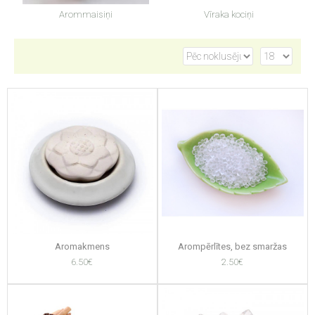
Arommaisiņi
Vīraka kociņi
Aromakmens
Arompērlītes, bez smaržas
6.50€
2.50€