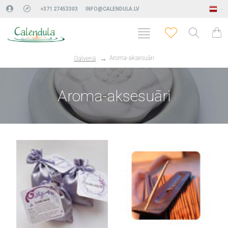
+371 27453303
INFO@CALENDULA.LV
Aroma-aksesuāri
Galvenā
Aroma-aksesuāri