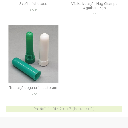
Svečturis Lotoss
Vīraka kociņš - Nag Champa
Agarbatti 5gb
8.50€
1.65€
Trauciņš deguna inhalatoram
1.25€
Parādīt 1 līdz 7 no 7 (lapuses: 1)