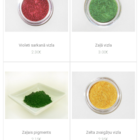
Violeti sarkanā vizla
Zaļā vizla
2.30€
3.00€
Zaļais pigments
Zelta zvaigžņu vizla
2.15€
2.35€