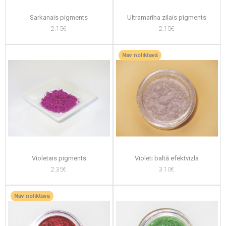
Sarkanais pigments
Ultramarīna zilais pigments
2.15€
2.15€
Nav noliktavā
Violetais pigments
Violeti baltā efektvizla
2.35€
3.10€
Nav noliktavā