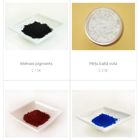
Melnais pigments
Pērļu baltā vizla
2.15€
2.25€