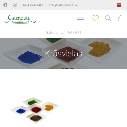
+371 27453303
INFO@CALENDULA.LV
Krāsvielas
Galvenā
Krāsvielas