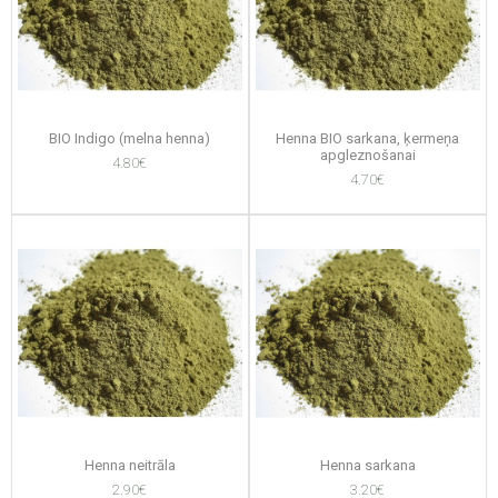
BIO Indigo (melna henna)
Henna BIO sarkana, ķermeņa
apgleznošanai
4.80€
4.70€
Henna neitrāla
Henna sarkana
2.90€
3.20€