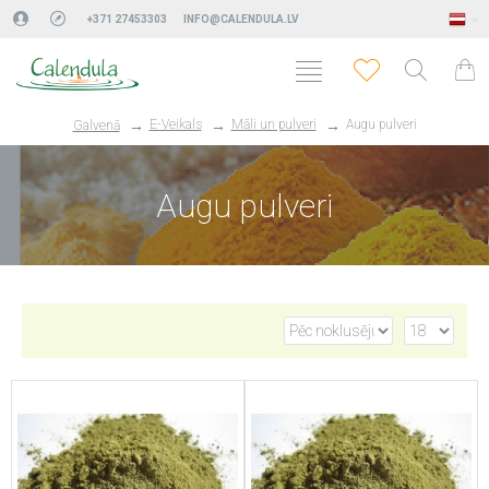
+371 27453303
INFO@CALENDULA.LV
E-Veikals
Māli un pulveri
Augu pulveri
Galvenā
Augu pulveri