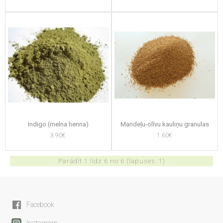
Indigo (melna henna)
Mandeļu-olīvu kauliņu granulas
3.90€
1.60€
Parādīt 1 līdz 6 no 6 (lapuses: 1)
Facebook
Instagram