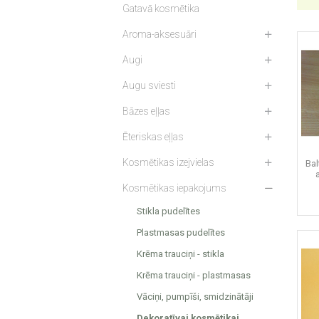
Gatavā kosmētika
Aroma-aksesuāri
Augi
Augu sviesti
Bāzes eļļas
Ēteriskas eļļas
Kosmētikas izejvielas
Bal
Kosmētikas iepakojums
Stikla pudelītes
Plastmasas pudelītes
Krēma trauciņi - stikla
Krēma trauciņi - plastmasas
Vāciņi, pumpīši, smidzinātāji
Dekoratīvai kosmētikai