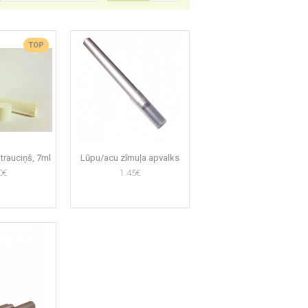
TOP
trauciņš, 7ml
Lūpu/acu zīmuļa apvalks
0€
1.45€