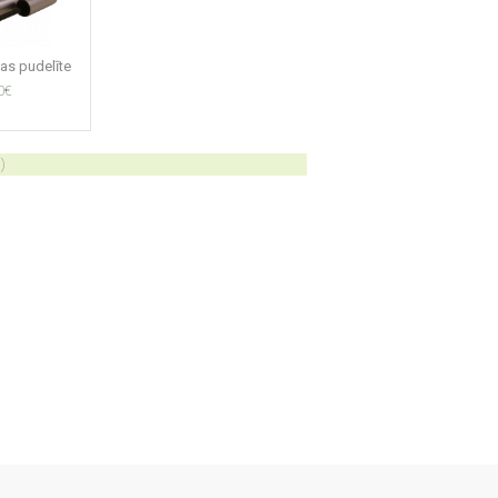
as pudelīte
0€
)