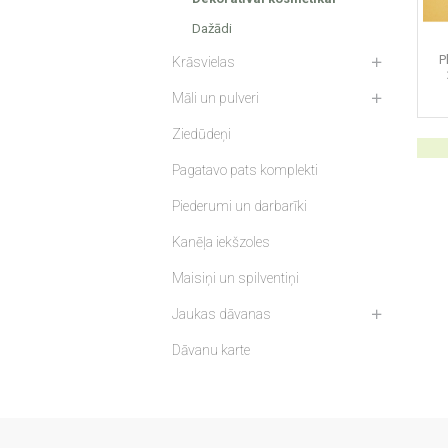
Dažādi
P
Krāsvielas
Māli un pulveri
Ziedūdeņi
Pagatavo pats komplekti
Piederumi un darbarīki
Kanēļa iekšzoles
Maisiņi un spilventiņi
Jaukas dāvanas
Dāvanu karte