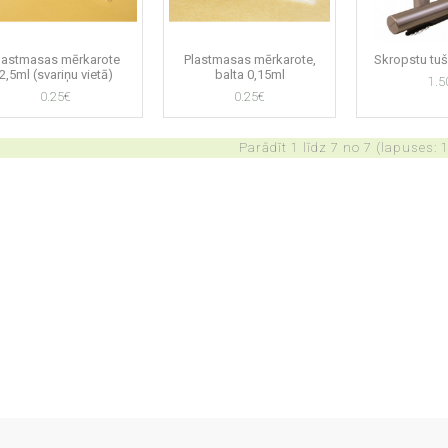
lastmasas mērkarote
Plastmasas mērkarote,
Skropstu tuš
2,5ml (svariņu vietā)
balta 0,15ml
1.5
0.25€
0.25€
Parādīt 1 līdz 7 no 7 (lapuses: 1