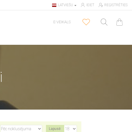
LATVIEŠU
IEIET
REĢISTRĒTIES
E-VEIKALS
i
Lapusē: