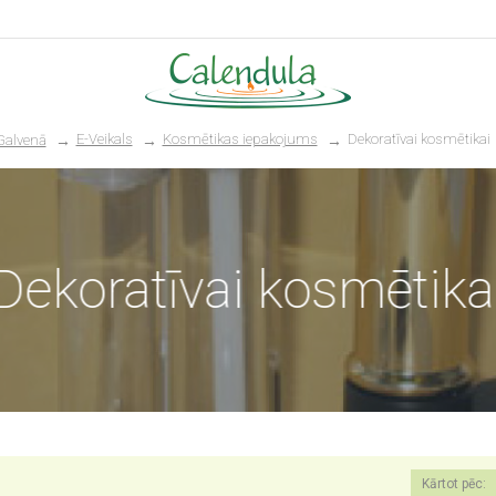
E-Veikals
Kosmētikas iepakojums
Dekoratīvai kosmētikai
Galvenā
Dekoratīvai kosmētika
Kārtot pēc: