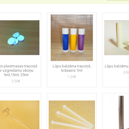
ts plastmasas trauciņš
Lūpu balzāma trauciņš,
Lūpu balzāmu 
ar uzgriežamu vāciņu
krāsains 7ml
0.9
5ml,15ml, 25ml
1.20€
0.50€