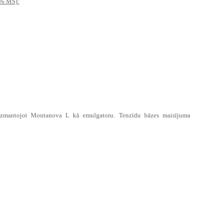
0% MS):
 izmantojot Montanova L kā emulgatoru. Tenzīdu bāzes maisījuma