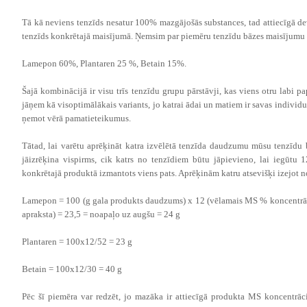
Tā kā neviens tenzīds nesatur 100% mazgājošās substances, tad attiecīgā deva
tenzīds konkrētajā maisījumā. Ņemsim par piemēru tenzīdu bāzes maisījumu
Lamepon 60%, Plantaren 25 %, Betain 15%.
Šajā kombinācijā ir visu trīs tenzīdu grupu pārstāvji, kas viens otru labi 
jāņem kā visoptimālākais variants, jo katrai ādai un matiem ir savas individuāl
ņemot vērā pamatieteikumus.
Tātad, lai varētu aprēķināt katra izvēlētā tenzīda daudzumu mūsu tenzīdu
jāizrēķina vispirms, cik katrs no tenzīdiem būtu jāpievieno, lai iegūtu 
konkrētajā produktā izmantots viens pats. Aprēķinām katru atsevišķi izejot no
Lamepon = 100 (g gala produkts daudzums) x 12 (vēlamais MS % koncentrācij
apraksta) = 23,5 = noapaļo uz augšu = 24 g
Plantaren = 100x12/52 = 23 g
Betain = 100x12/30 = 40 g
Pēc šī piemēra var redzēt, jo mazāka ir attiecīgā produkta MS koncentrāc