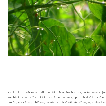
Vispārināti tomēr nevar teikt, ka kāds šampūns ir slikts, jo tas satur anj
kombinācija gan arī no tā kādi tenzīdi no katras grupas ir izvēlēti. Katrā n
novērojamas ādas problēmas, tad akcentu, izvēloties tenzīdus, vajadzētu lik