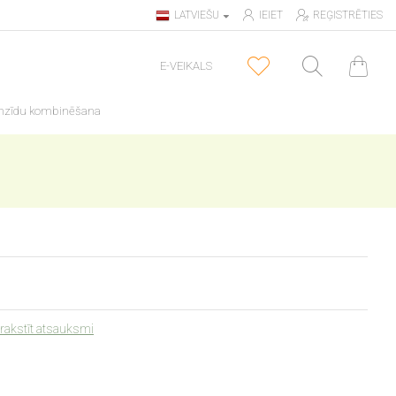
LATVIEŠU
IEIET
REĢISTRĒTIES
E-VEIKALS
nzīdu kombinēšana
rakstīt atsauksmi