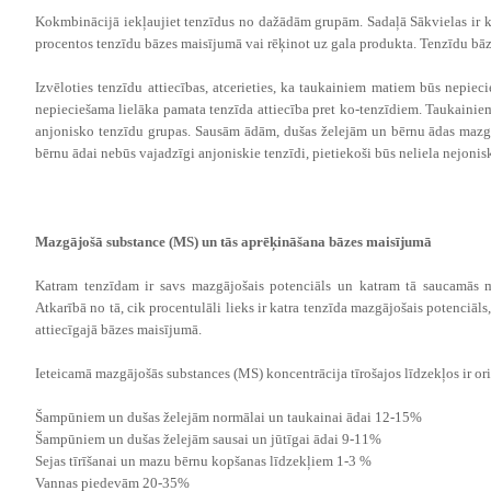
Kokmbinācijā iekļaujiet tenzīdus no dažādām grupām. Sadaļā Sākvielas ir kat
procentos tenzīdu bāzes maisījumā vai rēķinot uz gala produkta. Tenzīdu bāzes
Izvēloties tenzīdu attiecības, atcerieties, ka taukainiem matiem būs nepie
nepieciešama lielāka pamata tenzīda attiecība pret ko-tenzīdiem. Taukainiem 
anjonisko tenzīdu grupas. Sausām ādām, dušas želejām un bērnu ādas mazgā
bērnu ādai nebūs vajadzīgi anjoniskie tenzīdi, pietiekoši būs neliela nejon
Mazgājošā substance (MS) un tās aprēķināšana bāzes maisījumā
Katram tenzīdam ir savs mazgājošais potenciāls un katram tā saucamās ma
Atkarībā no tā, cik procentulāli lieks ir katra tenzīda mazgājošais potenciā
attiecīgajā bāzes maisījumā.
Ieteicamā mazgājošās substances (MS) koncentrācija tīrošajos līdzekļos ir ori
Šampūniem un dušas želejām normālai un taukainai ādai 12-15%
Šampūniem un dušas želejām sausai un jūtīgai ādai 9-11%
Sejas tīrīšanai un mazu bērnu kopšanas līdzekļiem 1-3 %
Vannas piedevām 20-35%