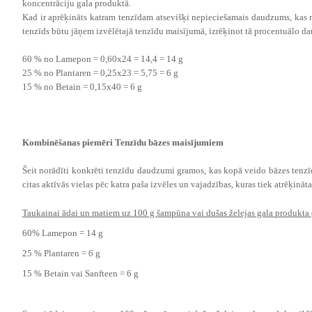
koncentrāciju gala produktā.
Kad ir aprēķināts katram tenzīdam atsevišķi nepieciešamais daudzums, kas 
tenzīds būtu jāņem izvēlētajā tenzīdu maisījumā, izrēķinot tā procentuālo 
60 % no Lamepon = 0,60x24 = 14,4 = 14 g
25 % no Plantaren = 0,25x23 = 5,75 = 6 g
15 % no Betain = 0,15x40 = 6 g
Kombinēšanas piemēri Tenzīdu bāzes maisījumiem
Šeit norādīti konkrēti tenzīdu daudzumi gramos, kas kopā veido bāzes ten
citas aktīvās vielas pēc katra paša izvēles un vajadzības, kuras tiek atrēķin
Taukainai ādai un matiem uz 100 g šampūna vai dušas želejas gala produkta
60% Lamepon = 14 g
25 % Plantaren = 6 g
15 % Betain vai Sanfteen = 6 g