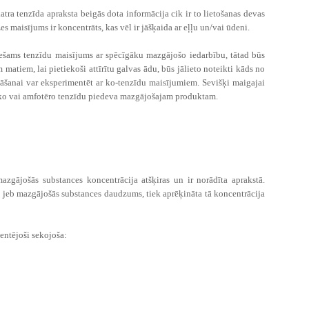
ra tenzīda apraksta beigās dota informācija cik ir to lietošanas devas
 maisījums ir koncentrāts, kas vēl ir jāšķaida ar eļļu un/vai ūdeni.
ciešams tenzīdu maisījums ar spēcīgāku mazgājošo iedarbību, tātad būs
matiem, lai pietiekoši attīrītu galvas ādu, būs jālieto noteikti kāds no
šanai var eksperimentēt ar ko-tenzīdu maisījumiem. Sevišķi maigajai
isko vai amfotēro tenzīdu piedeva mazgājošajam produktam.
zgājošās substances koncentrācija atšķiras un ir norādīta aprakstā.
ls, jeb mazgājošās substances daudzums, tiek aprēķināta tā koncentrācija
entējoši sekojoša: