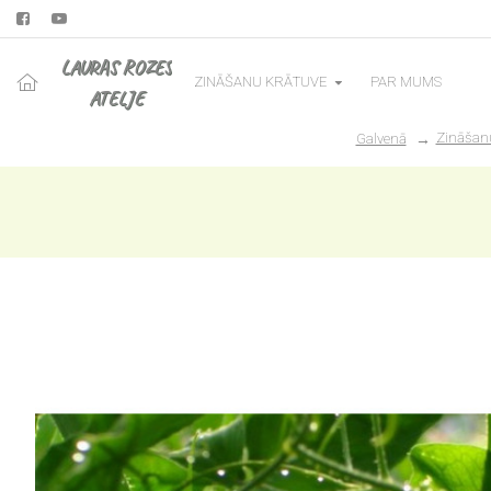
LAURAS ROZES
ZINĀŠANU KRĀTUVE
PAR MUMS
ATELJE
Zināšan
Galvenā