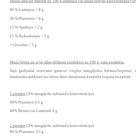
Sausai ādai un matiem uz 100 g šampūna vai dušas želejas gala produkta (1
40 % Lamepon = 8 g
30 % Plantaren = 6 g
15 % Sanfteen = 2 g
15 % Kokosbetain = 5 g
+ Glicerīns = 5 g
Mazu bērnu un sejas ādas tīrīšanas produktos uz 100 g. gala produkta.
Šajā gadījumā ieteicams gatavot vieglus mazgājošos krēmus/losjonus,
daudzumu atrēķinot no ūdens fāzes daudzuma konkrētā losjona recepturā.
1.piemērs
(3% mazgājošo substanču koncentrācija)
60% Plantaren 3.5 g
40% Betain vai Lamesoft 4 g
2.piemērs
(3% mazgājošo substanču koncentrācija)
60 % Plantaren 3.5 g