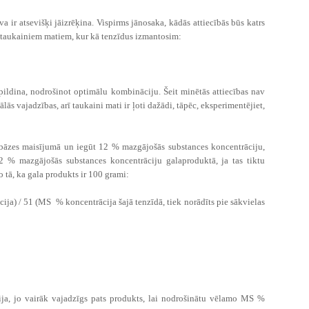
 ir atsevišķi jāizrēķina. Vispirms jānosaka, kādās attiecībās būs katrs
 taukainiem matiem, kur kā tenzīdus izmantosim:
papildina, nodrošinot optimālu kombināciju. Šeit minētās attiecības nav
ās vajadzības, arī taukaini mati ir ļoti dažādi, tāpēc, eksperimentējiet,
 bāzes maisījumā un iegūt 12 % mazgājošās substances koncentrāciju,
12 % mazgājošās substances koncentrāciju galaproduktā, ja tas tiktu
 tā, ka gala produkts ir 100 grami:
a) / 51 (MS % koncentrācija šajā tenzīdā, tiek norādīts pie sākvielas
ija, jo vairāk vajadzīgs pats produkts, lai nodrošinātu vēlamo MS %