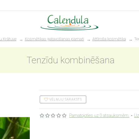
u Krātuve
Kosmētikas gatavošanas pamati
Attīroša kosmētika
Te
Tenzīdu kombinēšana
VĒLMJU SARAKSTS
Pamatojoties uz 0 atsauksmēm.
-
Uz