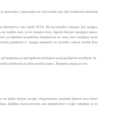
 jo anjoniskie, katjoniskie un citi tensīdu tipi tiek kombinēti atbilstoši
Kā alternatīvu varu minēt SLSA. Kā ko-tensīdus izmanto ļoti maigos,
n snaftīn, kuri, ja tos izmanto tīrus, ilgstoši lietojot mazgājot matus,
i pāriet uz dabiskās kosmētikas šampūniem un tiem, kuri izmēģina savas
eliski piemēroti ir maigie amfotērie un neitrālie cukura tensīdi (bez
 arī šampūnus ar spēcīgākiem tīrošajiem un kopjošajiem tensīdiem. Ja
ensīda molekulas ar laiku nosēžas matos. Šampūnu maiņa ar citu
vai dušas želejas recepti, eksperimentu rezultātā jāatrod sava bāzes
zas, dažādas mazas porcijas, kas šampūniem ir viegli izdarāms, jo to