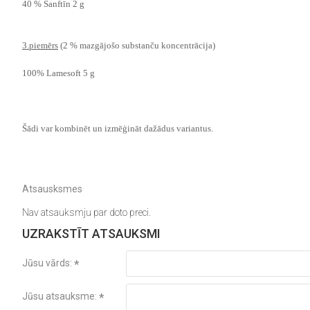
40 % Sanftīn 2 g
3.piemērs
(2 % mazgājošo substanču koncentrācija)
100% Lamesoft 5 g
Šādi var kombinēt un izmēģināt dažādus variantus.
Atsausksmes
Nav atsauksmju par doto preci.
UZRAKSTĪT ATSAUKSMI
Jūsu vārds:
Jūsu atsauksme: