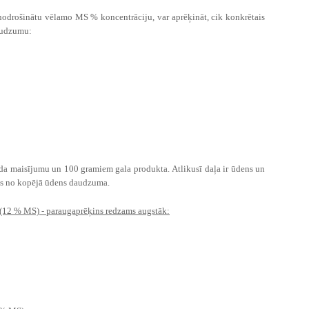
nodrošinātu vēlamo MS % koncentrāciju, var aprēķināt, cik konkrētais
daudzumu:
zīda maisījumu un 100 gramiem gala produkta.
Atlikusī daļa ir ūdens un
ātas no kopējā ūdens daudzuma.
 (12 % MS) - paraugaprēķins redzams augstāk: