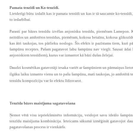
Pamata tenzīdi un Ko-tenzīdi.
Lietderīgi būtu izdalīt kas ir pamata tensīdi un kas ir tā saucamie ko-tensīdi,
to iedarbībai.
Parasti par bāzes tensīdu izvēlas anjonisku tensīdu, piemēram Lamepon. 
neitrālos un amfotēros tensīdus, piemēram, kokosa betaīnu, kokosa glikozīdu u
kas ātri taukojas, tos pārlieku noslogo. Šis efekts ir pazīstams tiem, kur
šampūnu receptes. Pašam pagatavot labu šampūnu nav viegli. Sausai ādai li
anjoniskiem tensīdiem), kurus var izmantot kā bāzi dušas želejai.
Daudzi kosmētikas gatavotāji iesaka variēt ar šampūniem un pārmaiņus lietot
ilgāku laiku izmanto vienu un to pašu šampūnu, mati taukojas, jo amfotērā t
tensīdu kompozīciju var šo efektu līdzsvarot.
Tenzīda b
āzes
maisījuma sagatavošana
Ņemot vērā visu iepriekšminēto informāciju, veidojot savu ideālo šampūna 
tenzīdu maisījuma kombinācija. Ieteicams sākumā izmēģināt gatavojot daud
pagatavošanas process ir vienkāršs.