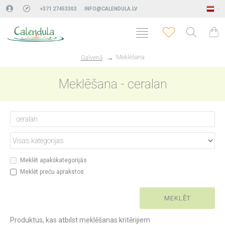
+371 27453303
INFO@CALENDULA.LV
Meklēšana
Galvenā
Meklēšana - ceralan
Meklēt apakškategorijās
Meklēt preču aprakstos
MEKLĒT
Produktus, kas atbilst meklēšanas kritērijiem