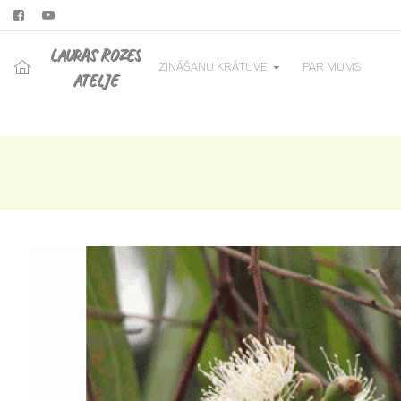
LAURAS ROZES
ZINĀŠANU KRĀTUVE
PAR MUMS
ATELJE