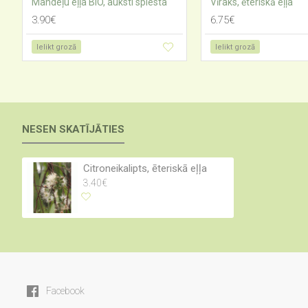
Mandeļu eļļa BIO, auksti spiesta
Vīraks, ēteriskā eļļa
3.90€
6.75€
Ielikt grozā
Ielikt grozā
NESEN SKATĪJĀTIES
Citroneikalipts, ēteriskā eļļa
3.40€
Facebook