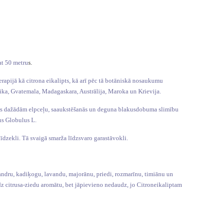
at 50 metru
s.
erapijā kā citrona eikalipts, kā arī pēc tā botāniskā nosaukumu
āfrika, Gvatemala, Madagaskara, Austrālija, Maroka un Krievija.
ntotas dažādām elpceļu, saaukstēšanās un deguna blakusdobuma slimību
us Globulus L.
īdzekli. Tā svaigā smarža līdzsvaro garastāvokli.
iandru, kadiķogu, lavandu, majorānu, priedi, rozmarīnu, timiānu un
dz citrusa-ziedu aromātu, bet jāpievieno nedaudz, jo Citroneikaliptam