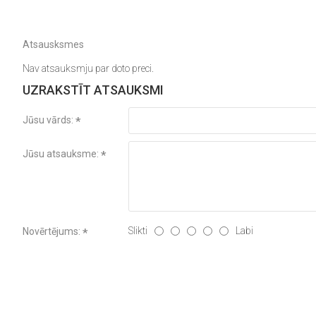
Atsausksmes
Nav atsauksmju par doto preci.
UZRAKSTĪT ATSAUKSMI
Jūsu vārds:
Jūsu atsauksme:
Slikti
Labi
Novērtējums: