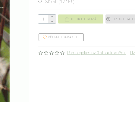
30 ml
(12.15€)
IELIKT GROZĀ
UZDOT JAU
VĒLMJU SARAKSTS
Pamatojoties uz 0 atsauksmēm.
-
Uz