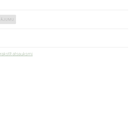
TĀJUMU
rakstīt atsauksmi