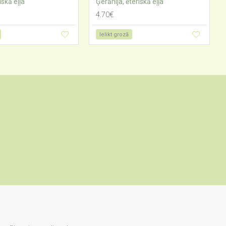
iskā eļļa
Ģerānija, ēteriskā eļļa
4.70€
Ielikt grozā