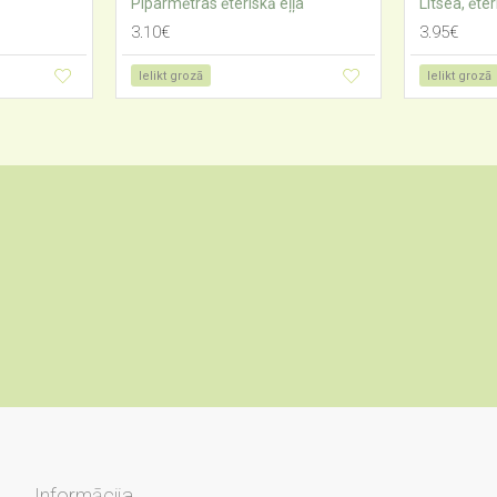
Piparmētras ēteriskā eļļa
Litsea, ēter
3.10€
3.95€
Ielikt grozā
Ielikt grozā
Informācija