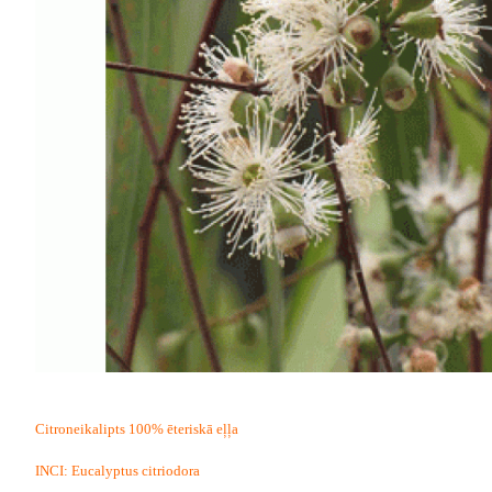
Citroneikalipts 100% ēteriskā eļļa
INCI: Eucalyptus citriodora