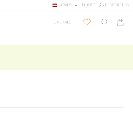
LATVIEŠU
IEIET
REĢISTRĒTIES
E-VEIKALS