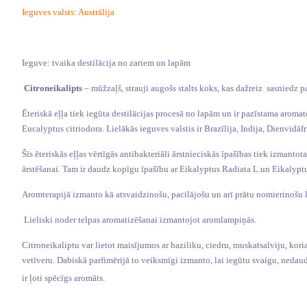
Ieguves valsts: Austrālija
Ieguve: tvaika destilācija no zariem un lapām
Citroneikalipts
– mūžzaļš, strauji augošs stalts koks, kas dažreiz
sasniedz p
Ēteriskā eļļa tiek iegūta destilācijas procesā no lapām un ir pazīstama aromat
Eucalyptus citriodora. Lielākās ieguves valstis ir Brazīlija, Indija, Dienvid
Šīs ēteriskās eļļas vērtīgās antibakteriāli ārstnieciskās īpašības tiek izma
ārstēšanai. Tam ir daudz kopīgu īpašību ar Eikalyptus Radiata L.un Eikalypt
Aromterapijā izmanto kā atsvaidzinošu, pacilājošu un arī prātu nomierinošu l
Lieliski noder telpas aromatizēšanai izmantojot aromlampiņās.
Citroneikaliptu var lietot maisījumos ar baziliku, ciedru, muskatsalviju, kor
vetīveru. Dabiskā parfimērijā to veiksmīgi izmanto, lai iegūtu svaigu, nedau
ir ļoti spēcīgs aromāts.