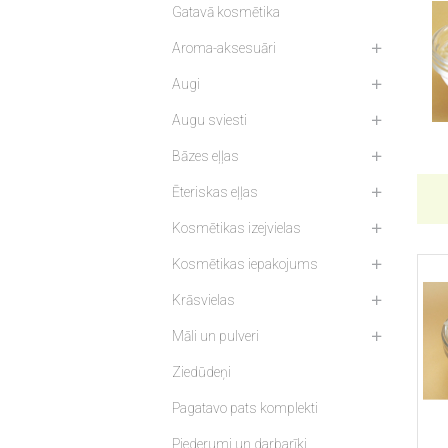
Gatavā kosmētika
Aroma-aksesuāri
Augi
Augu sviesti
Bāzes eļļas
Ēteriskas eļļas
Kosmētikas izejvielas
Kosmētikas iepakojums
Krāsvielas
Māli un pulveri
Ziedūdeņi
Pagatavo pats komplekti
Piederumi un darbarīki