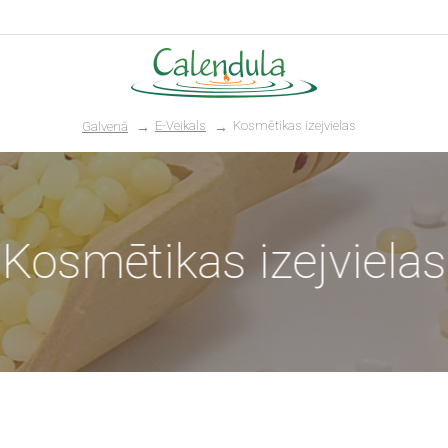
E-Veikals
Kosmētikas izejvielas
Galvenā
Kosmētikas izejvielas