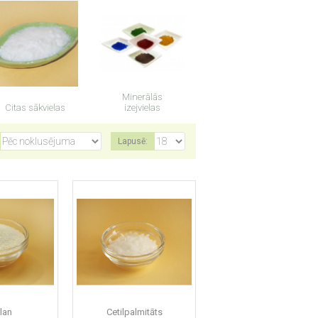
Minerālās
Citas sākvielas
izejvielas
Lapusē:
lan
Cetilpalmitāts