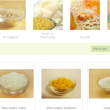
Vaski un
Emulgatori
biezinātāji
Tenzīdi
Kārtot pēc:
Bišu vasks, balts
Bišu vasks, dzeltens
Cera