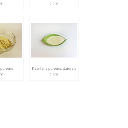
5€
2.70€
pulveris
Ksantāna pulveris, dzidrais
0€
2.60€