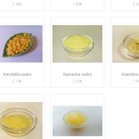
2.45€
1.85€
2.5
Kandelila vasks
Karnauba vasks
Ksantāna 
2.15€
2.50€
1.9