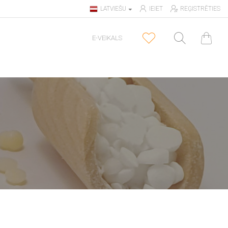
LATVIEŠU
IEIET
REĢISTRĒTIES
E-VEIKALS