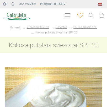
+371 27453303
INFO@CALENDULA.LV
Zināšanu Krātuve
Receptes
Saules aizsardzībai
Galvenā
Kokosa putotais sviests ar SPF 20
Kokosa putotais sviests ar SPF 20