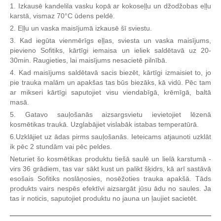
1. Izkausē kandelila vasku kopā ar kokoseļļu un džodžobas eļļu
karstā, vismaz 70°C ūdens peldē.
2. Eļļu un vaska maisījumā izkausē šī sviestu.
3. Kad iegūta vienmērīgs eļļas, sviesta un vaska maisījums,
pievieno Sofitiks, kārtīgi iemaisa un ieliek saldētavā uz 20-
30min. Raugieties, lai maisījums nesacietē pilnībā.
4. Kad maisījums saldētavā sacis biezēt, kārtīgi izmaisiet to, jo
pie trauka malām un apakšas tas būs biezāks, kā vidū. Pēc tam
ar mikseri kārtīgi saputojiet visu viendabīgā, krēmīgā, baltā
masā.
5. Gatavo sauļošanās aizsargsvietu ievietojiet lēzenā
kosmētikas traukā. Uzglabājiet vislabāk istabas temperatūrā.
6.Uzklājiet uz ādas pirms sauļošanās. Ieteicams atjaunoti uzklāt
ik pēc 2 stundām vai pēc peldes.
Neturiet šo kosmētikas produktu tiešā saulē un lielā karstumā -
virs 36 grādiem, tas var sākt kust un palikt šķidrs, kā arī sastāvā
esošais Sofitiks noslāņosies, nosēžoties trauka apakšā. Tāds
produkts vairs nespēs efektīvi aizsargāt jūsu ādu no saules. Ja
tas ir noticis, saputojiet produktu no jauna un ļaujiet sacietēt.