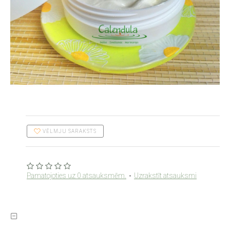
VĒLMJU SARAKSTS
Pamatojoties uz 0 atsauksmēm.
-
Uzrakstīt atsauksmi