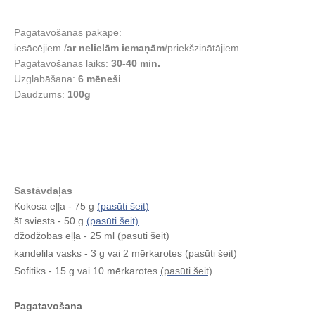
Pagatavošanas pakāpe:
iesācējiem /
ar nelielām iemaņām
/priekšzinātājiem
Pagatavošanas laiks:
30-40 min.
Uzglabāšana:
6
mēneši
Daudzums:
100g
Sastāvdaļas
Kokosa eļļa - 75 g
(pasūti šeit)
šī sviests - 50 g
(pasūti šeit)
džodžobas eļļa - 25 ml
(pasūti šeit)
kandelila vasks - 3 g vai 2 mērkarotes (pasūti šeit)
Sofitiks - 15 g vai 10 mērkarotes
(pasūti šeit)
Pagatavošana