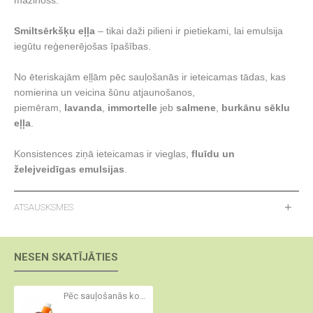
mazinošs.
Smiltsērkšķu eļļa
– tikai daži pilieni ir pietiekami, lai emulsija
iegūtu reģenerējošas īpašības.
No ēteriskajām eļļām pēc sauļošanās ir ieteicamas tādas, kas
nomierina un veicina šūnu atjaunošanos,
piemēram,
lavanda
,
immortelle
jeb
salmene
,
burkānu sēklu
eļļa
.
Konsistences ziņā ieteicamas ir vieglas,
fluīdu un
želejveidīgas emulsijas
.
ATSAUSKSMES
NESEN SKATĪJĀTIES
Pēc sauļošanās kosmētikas sastāvā ieteicamās izejvielas