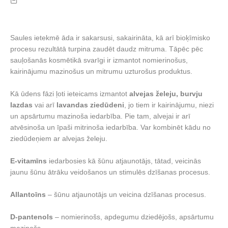
Saules ietekmē āda ir sakarsusi, sakairināta, kā arī bioķīmisko
procesu rezultātā turpina zaudēt daudz mitruma. Tāpēc pēc
sauļošanās kosmētikā svarīgi ir izmantot nomierinošus,
kairinājumu mazinošus un mitrumu uzturošus produktus.
Kā ūdens fāzi ļoti ieteicams izmantot
alvejas želeju, burvju
lazdas
vai arī
lavandas ziedūdeni
, jo tiem ir kairinājumu, niezi
un apsārtumu mazinoša iedarbība. Pie tam, alvejai ir arī
atvēsinoša un īpaši mitrinoša iedarbība. Var kombinēt kādu no
ziedūdeņiem ar alvejas želeju.
E-vitamīns
iedarbosies kā šūnu atjaunotājs, tātad, veicinās
jaunu šūnu ātrāku veidošanos un stimulēs dzīšanas procesus.
Allantoīns
– šūnu atjaunotājs un veicina dzīšanas procesus.
D-pantenols
– nomierinošs, apdegumu dziedējošs, apsārtumu