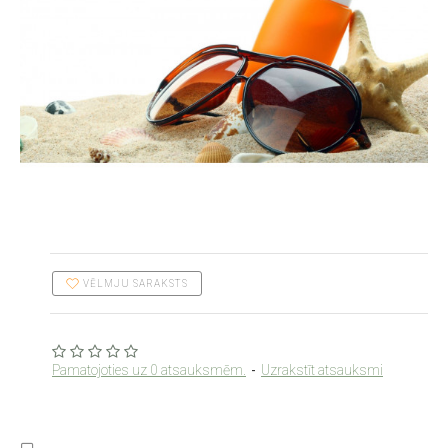
VĒLMJU SARAKSTS
Pamatojoties uz 0 atsauksmēm.
-
Uzrakstīt atsauksmi