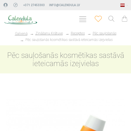
+371 27453303
INFO@CALENDULA.LV
Zināšanu Krātuve
Receptes
Pēc sauļošanās
Galvenā
Pēc sauļošanās kosmētikas sastāvā ieteicamās izejvielas
Pēc sauļošanās kosmētikas sastāvā
ieteicamās izejvielas