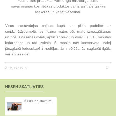
kosmētikas produktā. Pārmērīga mikroorganismu
savairošanās kosmētikas produktos var izraisīt alerģiskas
reakcijas un kaitēt veselībai.
Visas sastāvdaļas sajauc kopā un pilda pudelītē ar
smidzinātājpumpīti.
Iesmidzina matos p
ēc matu izmazgāšanas
un nosusināšanas dvielī, aptin ar plēvi un dvieli, ļauj 15 minūtes
iedarboties un tad izskalo. Šī maska nav konservēta, tādēļ
jāuzglabā ledusskapī 2 nedēļas. Ja ir vēlēšanās saglabāt ilgāk,
var arī iesaldēt.
ATSAUSKSMES
NESEN SKATĪJĀTIES
Maska bojātiem matiem