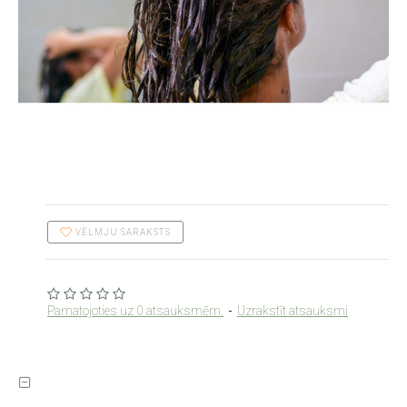
VĒLMJU SARAKSTS
Pamatojoties uz 0 atsauksmēm.
-
Uzrakstīt atsauksmi