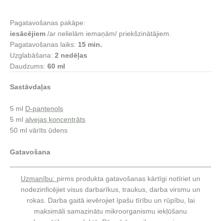
Pagatavošanas pakāpe:
iesācējiem
/ar nelielām iemaņām/ priekšzinātājiem.
Pagatavošanas laiks:
15 min.
Uzglabāšana:
2 nedēļas
Daudzums:
60 ml
Sastāvdaļas
5 m
l
D-pantenols
5 ml
alvejas koncentrāts
50 ml vārīts ūdens
Gatavošana
Uzmanību:
pirms produkta gatavošanas kārtīgi notīriet un
nodezinficējiet visus darbarīkus, traukus, darba virsmu un
rokas. Darba gaitā ievērojiet īpašu tīrību un rūpību, lai
maksimāli samazinātu mikroorganismu iekļūšanu