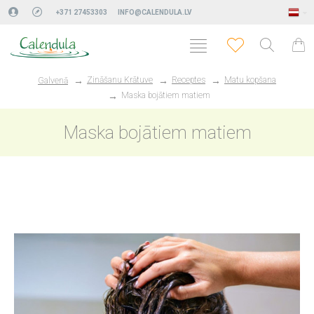
+371 27453303
INFO@CALENDULA.LV
Zināšanu Krātuve
Receptes
Matu kopšana
Galvenā
Maska bojātiem matiem
Maska bojātiem matiem