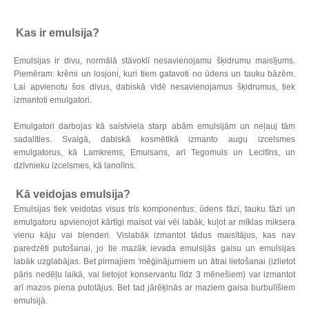
Kas ir emulsija?
Emulsijas ir divu, normālā stāvoklī nesavienojamu šķidrumu maisījums.
Piemēram: krēmi un losjoni, kuri tiem gatavoti no ūdens un tauku bāzēm.
Lai apvienotu šos divus, dabiskā vidē nesavienojamus šķidrumus, tiek
izmantoti emulgatori.
Emulgatori darbojas kā saistviela starp abām emulsijām un neļauj tām
sadalīties. Svaigā, dabiskā kosmētikā izmanto augu izcelsmes
emulgatorus, kā Lamkrems, Emulsans, arī Tegomuls un Lecitīns, un
dzīvnieku izcelsmes, kā lanolīns.
Kā veidojas emulsija?
Emulsijas tiek veidotas visus trīs komponentus: ūdens fāzi, tauku fāzi un
emulgatoru apvienojot kārtīgi maisot vai vēl labāk, kuļot ar mīklas miksera
vienu kāju vai blenderi. Vislabāk izmantot tādus maisītājus, kas nav
paredzēti putošanai, jo tie mazāk ievada emulsijās gaisu un emulsijas
labāk uzglabājas. Bet pirmajiem 'mēģinājumiem un ātrai lietošanai (izlietot
pāris nedēļu laikā, vai lietojot konservantu līdz 3 mēnešiem) var izmantot
arī mazos piena putotājus. Bet tad jārēķinās ar maziem gaisa burbulīšiem
emulsijā.