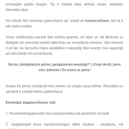
emulsijām pašās beigās. Tie ir lielākā daļa aktīvās vielas, ekstrakti,
ēteriskās eļļas.
Kā ceturto fāzi emulsiju gatavošanā var izdalīt arī
konservēšanu
, bet tā ir
pēc katra izvēles.
Visas sastāvdaļas parasti tiek svērtas gramos, arī eļļas un citi šķidrumi, jo
tādējādi var precīzāk noteikt attiecības un receptūras nianses. Otrs iemesls
ir arī tas, ka tad jums mājas apstākļos ir vajadzīgi tikai svariņi, nav vajadzīgi
arī mērcilindri ml nomērīšanai.
Nu ko, izmēģināsim pirmo, pašgatavoto emulsiju? :) Esiet droši, jums
viss izdosies! Es esmu ar jums!
Iesaku kā pirmo izmēģināt roku krēmu vai vieglu sejas krēmu. Receptes un
apraksti ir sadaļā krēmu gatavošana.
Emulsijas pagatavošanas soļi:
1. Nosveriet/sagatavojiet visus komponentus kā paredzēts receptē
2. Sagatavojiet divus karstumizturīgus stikla traukus - vārglāzes, vai