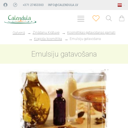
+371 27453303
INFO@CALENDULA.LV
Zināšanu Krātuve
Kosmētikas gatavošanas pamati
Galvenā
Kopjoša kosmētika
Emulsiju gatavošana
Emulsiju gatavošana