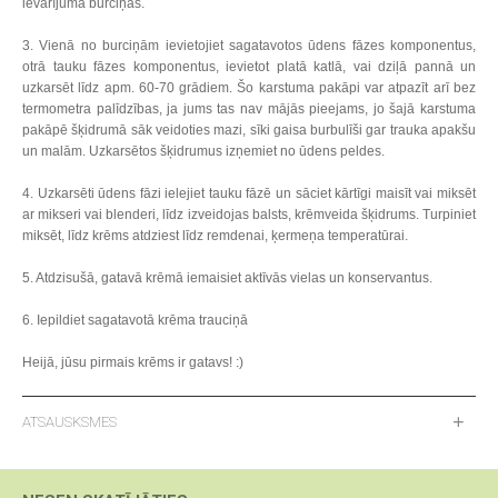
ievārījuma burciņas.
3. Vienā no burciņām ievietojiet sagatavotos ūdens fāzes komponentus,
otrā tauku fāzes komponentus, ievietot platā katlā, vai dziļā pannā un
uzkarsēt līdz apm. 60-70 grādiem. Šo karstuma pakāpi var atpazīt arī bez
termometra palīdzības, ja jums tas nav mājās pieejams, jo šajā karstuma
pakāpē šķidrumā sāk veidoties mazi, sīki gaisa burbulīši gar trauka apakšu
un malām. Uzkarsētos šķidrumus izņemiet no ūdens peldes.
4. Uzkarsēti ūdens fāzi ielejiet tauku fāzē un sāciet kārtīgi maisīt vai miksēt
ar mikseri vai blenderi, līdz izveidojas balsts, krēmveida šķidrums. Turpiniet
miksēt, līdz krēms atdziest līdz remdenai, ķermeņa temperatūrai.
5. Atdzisušā, gatavā krēmā iemaisiet aktīvās vielas un konservantus.
6. Iepildiet sagatavotā krēma trauciņā
Heijā, jūsu pirmais krēms ir gatavs! :)
ATSAUSKSMES