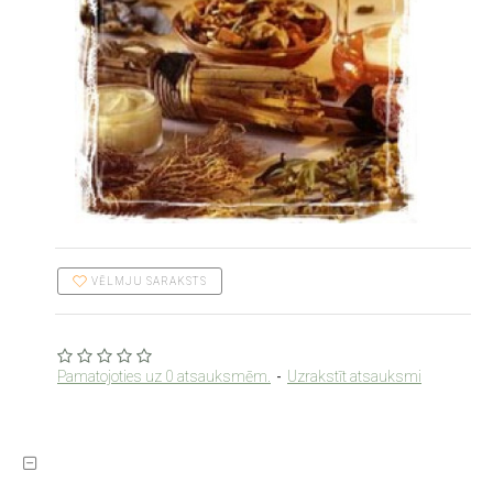
VĒLMJU SARAKSTS
Pamatojoties uz 0 atsauksmēm.
-
Uzrakstīt atsauksmi