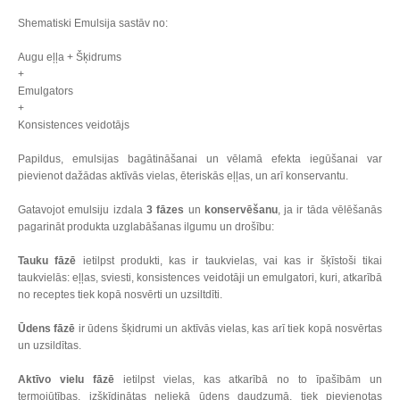
Shematiski Emulsija sastāv no:
Augu eļļa + Šķidrums
+
Emulgators
+
Konsistences veidotājs
Papildus, emulsijas bagātināšanai un vēlamā efekta iegūšanai var
pievienot dažādas aktīvās vielas, ēteriskās eļļas, un arī konservantu.
Gatavojot emulsiju izdala
3 fāzes
un
konservēšanu
, ja ir tāda vēlēšanās
pagarināt produkta uzglabāšanas ilgumu un drošību:
Tauku fāzē
ietilpst produkti, kas ir taukvielas, vai kas ir šķīstoši tikai
taukvielās: eļļas, sviesti, konsistences veidotāji un emulgatori, kuri, atkarībā
no receptes tiek kopā nosvērti un uzsiltdīti.
Ūdens fāzē
ir ūdens šķidrumi un aktīvās vielas, kas arī tiek kopā nosvērtas
un uzsildītas.
Aktīvo vielu fāzē
ietilpst vielas, kas atkarībā no to īpašībām un
termojūtības, izšķīdinātas neliekā ūdens daudzumā, tiek pievienotas