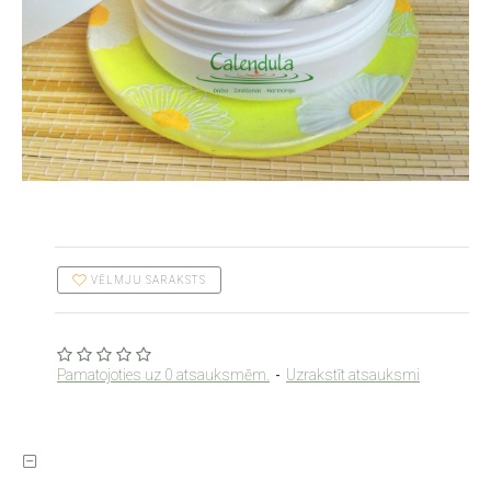
VĒLMJU SARAKSTS
Pamatojoties uz 0 atsauksmēm.
-
Uzrakstīt atsauksmi