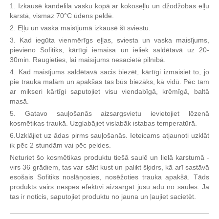
1. Izkausē kandelila vasku kopā ar kokoseļļu un džodžobas eļļu
karstā, vismaz 70°C ūdens peldē.
2. Eļļu un vaska maisījumā izkausē šī sviestu.
3. Kad iegūta vienmērīgs eļļas, sviesta un vaska maisījums,
pievieno Sofitiks, kārtīgi iemaisa un ieliek saldētavā uz 20-
30min. Raugieties, lai maisījums nesacietē pilnībā.
4. Kad maisījums saldētavā sacis biezēt, kārtīgi izmaisiet to, jo
pie trauka malām un apakšas tas būs biezāks, kā vidū. Pēc tam
ar mikseri kārtīgi saputojiet visu viendabīgā, krēmīgā, baltā
masā.
5. Gatavo sauļošanās aizsargsvietu ievietojiet lēzenā
kosmētikas traukā. Uzglabājiet vislabāk istabas temperatūrā.
6.Uzklājiet uz ādas pirms sauļošanās. Ieteicams atjaunoti uzklāt
ik pēc 2 stundām vai pēc peldes.
Neturiet šo kosmētikas produktu tiešā saulē un lielā karstumā -
virs 36 grādiem, tas var sākt kust un palikt šķidrs, kā arī sastāvā
esošais Sofitiks noslāņosies, nosēžoties trauka apakšā. Tāds
produkts vairs nespēs efektīvi aizsargāt jūsu ādu no saules. Ja
tas ir noticis, saputojiet produktu no jauna un ļaujiet sacietēt.