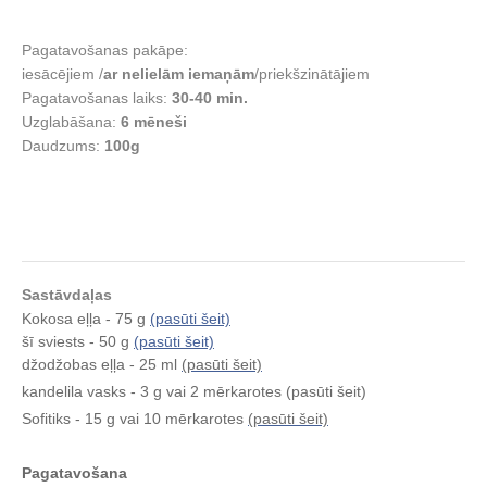
Pagatavošanas pakāpe:
iesācējiem /
ar nelielām iemaņām
/priekšzinātājiem
Pagatavošanas laiks:
30-40 min.
Uzglabāšana:
6
mēneši
Daudzums:
100g
Sastāvdaļas
Kokosa eļļa - 75 g
(pasūti šeit)
šī sviests - 50 g
(pasūti šeit)
džodžobas eļļa - 25 ml
(pasūti šeit)
kandelila vasks - 3 g vai 2 mērkarotes (pasūti šeit)
Sofitiks - 15 g vai 10 mērkarotes
(pasūti šeit)
Pagatavošana