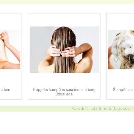
matiem
Kopjošs šampūns sausiem matiem,
Šampūns ar 
jūtīgai ādai
Parādīt 1 līdz 3 no 3 (lapuses: 1