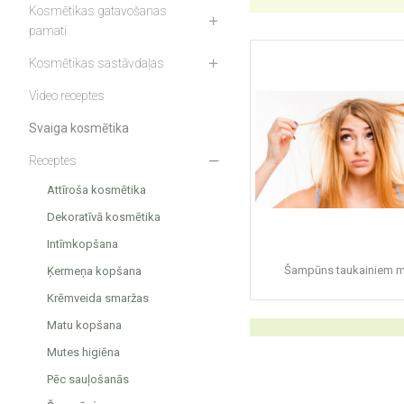
Kosmētikas gatavošanas
pamati
Kosmētikas sastāvdaļas
Video receptes
Svaiga kosmētika
Receptes
Attīroša kosmētika
Dekoratīvā kosmētika
Intīmkopšana
Šampūns taukainiem 
Ķermeņa kopšana
Krēmveida smaržas
Matu kopšana
Mutes higiēna
Pēc sauļošanās