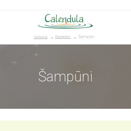
Receptes
Šampūni
Galvenā
Šampūni