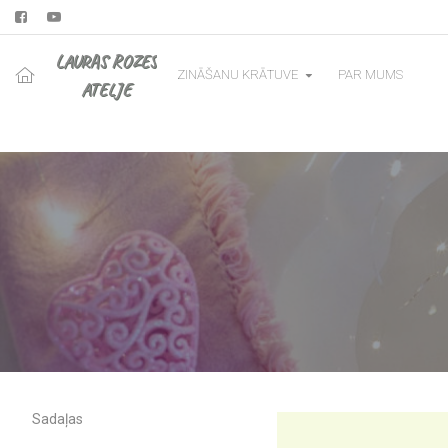
LAURAS ROZES
ZINĀŠANU KRĀTUVE
PAR MUMS
ATELJE
Sadaļas