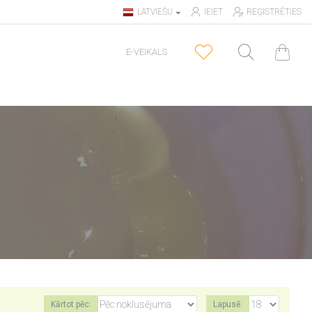
LATVIEŠU
IEIET
REĢISTRĒTIES
E-VEIKALS
Kārtot pēc:
Lapusē: