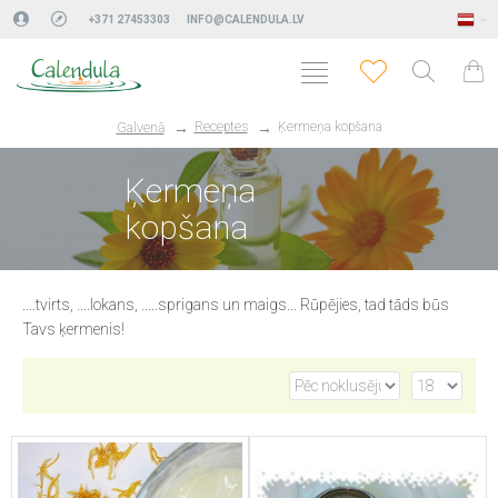
+371 27453303
INFO@CALENDULA.LV
Receptes
Ķermeņa kopšana
Galvenā
Ķermeņa
kopšana
....tvirts, ....lokans, .....sprigans un maigs... Rūpējies, tad tāds būs
Tavs ķermenis!