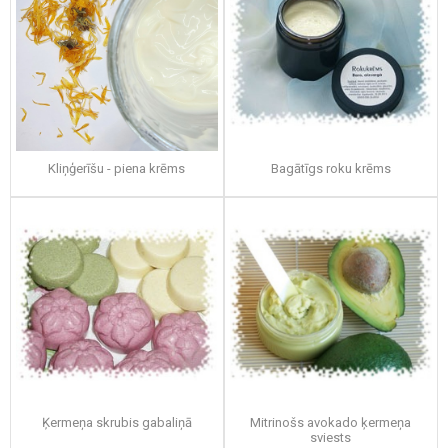
Kliņģerīšu - piena krēms
Bagātīgs roku krēms
Ķermeņa skrubis gabaliņā
Mitrinošs avokado ķermeņa
sviests