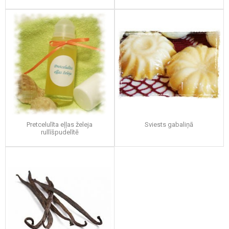
Pretcelulīta eļļas želeja
Sviests gabaliņā
rullīšpudelītē