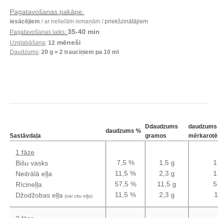
Pagatavošanas pakāpe:
iesācējiem
/ ar nelielām iemaņām /
priekšzinātājiem
35-40 min
Pagatavošanas laiks:
mēneši
Uzglabāšana
:
12
Daudzums
:
20 g
= 2 trauciņiem pa 10 ml
Ddaudzums
daudzums
daudzums %
Sastāvdaļa
gramos
mērkarotē
1.fāze
7,5 %
1,5 g
1
Bišu vasks
11,5 %
2,3 g
1
Neitrālā eļļa
57,5 %
11,5 g
5
Rīcineļļa
11,5 %
2,3 g
Džodžobas eļļa
(vai citu eļļa)