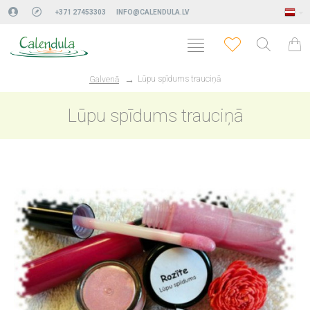
+371 27453303
INFO@CALENDULA.LV
Lūpu spīdums trauciņā
Galvenā
Lūpu spīdums trauciņā