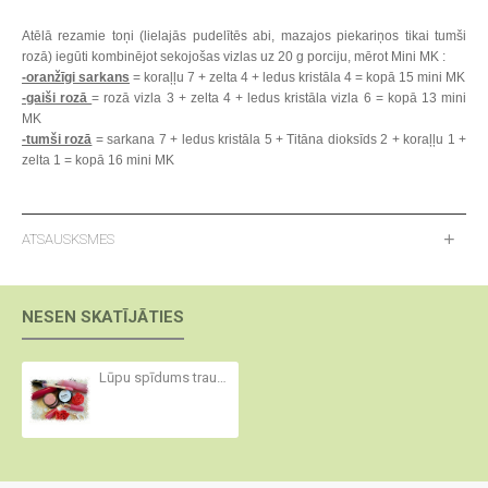
Atēlā rezamie toņi (lielajās pudelītēs abi, mazajos piekariņos tikai tumši
rozā) iegūti kombinējot sekojošas vizlas uz 20 g porciju, mērot Mini MK :
-oranžīgi sarkans
= koraļļu 7 + zelta 4 + ledus kristāla 4 = kopā 15 mini MK
-gaiši rozā
= rozā vizla 3 + zelta 4 + ledus kristāla vizla 6 = kopā 13 mini
MK
-tumši rozā
= sarkana 7 + ledus kristāla 5 + Titāna dioksīds 2 + koraļļu 1 +
zelta 1 = kopā 16 mini MK
ATSAUSKSMES
NESEN SKATĪJĀTIES
Lūpu spīdums trauciņā