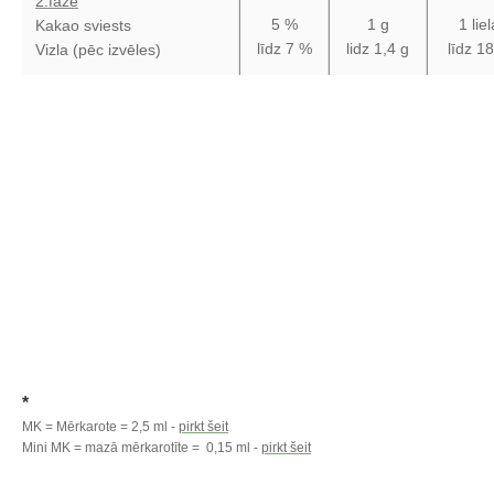
2.fāze
5 %
1 g
1 lie
Kakao sviests
līdz 7 %
lidz 1,4 g
līdz 1
Vizla (pēc izvēles)
*
MK = Mērkarote = 2,5 ml -
pirkt šeit
Mini MK = mazā mērkarotīte = 0,15 ml -
pirkt šeit