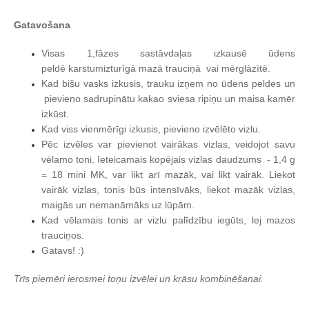
Gatavošana
Visas 1,fāzes sastāvdaļas izkausē ūdens
peldē karstumizturīgā mazā trauciņā vai mērglāzītē.
Kad bišu vasks izkusis, trauku izņem no ūdens peldes un
pievieno sadrupinātu kakao sviesa ripiņu un maisa kamēr
izkūst.
Kad viss vienmērīgi izkusis, pievieno izvēlēto vizlu.
Pēc izvēles var pievienot vairākas vizlas, veidojot savu
vēlamo toni. Ieteicamais kopējais vizlas daudzums - 1,4 g
= 18 mini MK, var likt arī mazāk, vai likt vairāk. Liekot
vairāk vizlas, tonis būs intensīvāks, liekot mazāk vizlas,
maigās un nemanāmāks uz lūpām.
Kad vēlamais tonis ar vizlu palīdzību iegūts, lej mazos
trauciņos.
Gatavs! :)
Trīs piemēri ierosmei toņu izvēlei un krāsu kombinēšanai.