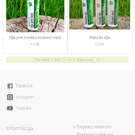
Eļļa pret insektu kodumu niezi
Pretodu eļļa
6.00€
5.00€
Parādīt 1 līdz 2 no 2 (lapuses: 1)
Facebook
Instagram
Youtube
Piegādes noteikumi
Informācija
Pirkšanas noteikumi