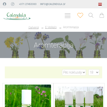
+371 27453303
INFO@CALENDULA.LV
E-Veikals
Aromterapija
Galvenā
Aromterapija