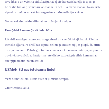
izvadīšanu un veicina cirkulāciju, tādēļ ciedra ēteriskā eļļa ir spēcīgs
līdzeklis limfas plūsmas uzlabošanai un celulīta mazināšanai. Tā arī ārstē
elpceļu slimības un sakārto organisma pašregulācijas spējas.
Noder kukaiņu aizbaidīšanai no dzīvojamās telpas.
Enerģētiskā un maģiskā iedarbība
Likvidē sastrēguma procesus organismā un enerģētiskajā laukā. Ciedra
ēteriskā eļļa vairo drošības sajūtu, sekmē jaunas enerģijas pieplūdi, attīra
un atjauno auru. Palīdz gūt ticību saviem spēkiem un attīsta spējas pareizi
novērtēt savu rīcību. Pastiprina juteklisko uztveri, piepilda ķermeni ar
enerģiju, uzbudina un sasilda.
UZMANĪBU nav ieteicama lietot:
Vēža slimniekiem, kurus ārstē ar ķīmisko terapiju.
.
Grūtniecības laikā