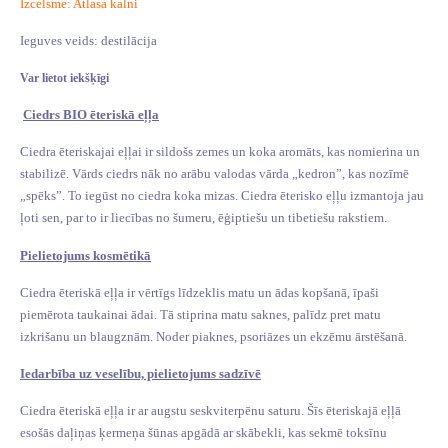
Izcelsme: Atlasa kalni
Ieguves veids: destilācija
Var lietot iekšķīgi
Ciedrs BIO ēteriskā eļļa
Ciedra ēteriskajai eļļai ir sildošs zemes un koka aromāts, kas nomierina un
stabilizē. Vārds ciedrs nāk no arābu valodas vārda „kedron”, kas nozīmē
„spēks”. To iegūst no ciedra koka mizas. Ciedra ēterisko eļļu izmantoja jau
ļoti sen, par to ir liecības no šumeru, ēģiptiešu un tibetiešu rakstiem.
Pielietojums kosmētikā
Ciedra ēteriskā eļļa ir vērtīgs līdzeklis matu un ādas kopšanā, īpaši
piemērota taukainai ādai. Tā stiprina matu saknes, palīdz pret matu
izkrišanu un blaugznām.
Noder piaknes, psoriāzes un ekzēmu ārstēšanā.
Iedarbība uz veselību, pielietojums sadzīvē
Ciedra ēteriskā eļļa ir ar augstu seskviterpēnu saturu. Šīs ēteriskajā eļļā
esošās daļiņas ķermeņa šūnas apgādā ar skābekli, kas sekmē toksīnu