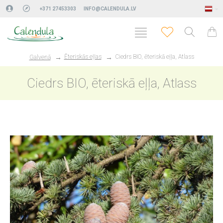
+371 27453303
INFO@CALENDULA.LV
Ēteriskās eļļas
Ciedrs BIO, ēteriskā eļļa, Atlass
Galvenā
Ciedrs BIO, ēteriskā eļļa, Atlass