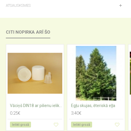
ATSAUSKSMES
CITI NOPIRKA ARĪ ŠO
Vāciņš DIN18 ar pilienu ieliktni smalkiem šķidrumiem
Egļu skujas, ēteriskā eļļa
0.25€
3.40€
Ielikt grozā
Ielikt grozā