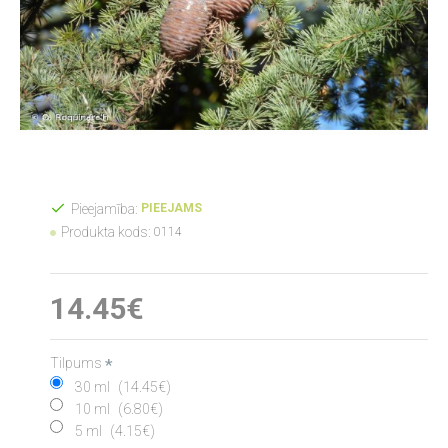
Pieejamība:
PIEEJAMS
Produkta kods:
0114
14.45€
Tilpums
30 ml
(14.45€)
10 ml
(6.80€)
5 ml
(4.15€)