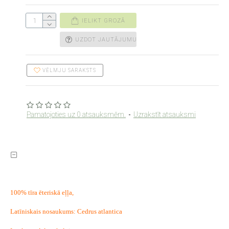
IELIKT GROZĀ
UZDOT JAUTĀJUMU
VĒLMJU SARAKSTS
Pamatojoties uz 0 atsauksmēm.
-
Uzrakstīt atsauksmi
100% tīra ēteriskā eļļa,
Latīniskais nosaukums: Cedrus atlantica