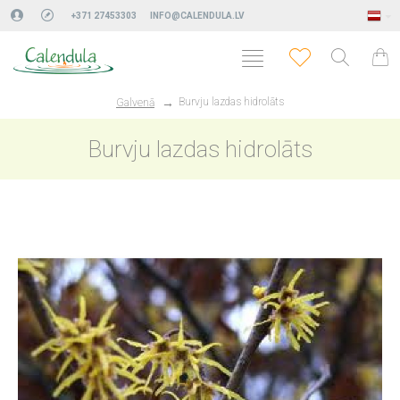
+371 27453303
INFO@CALENDULA.LV
Burvju lazdas hidrolāts
Galvenā
Burvju lazdas hidrolāts