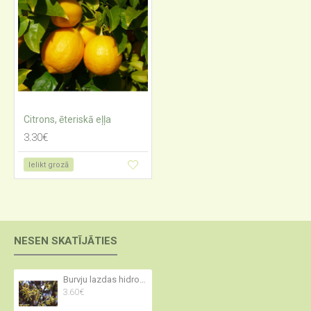
Citrons, ēteriskā eļļa
3.30€
Ielikt grozā
NESEN SKATĪJĀTIES
Burvju lazdas hidrolāts
3.60€