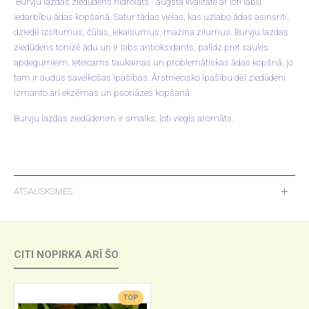
Burvju lazdas ziedūdens hidrolāts - augsta kvalitāte ar ļoti labu
iedarbību ādas kopšanā. Satur tādas vielas, kas uzlabo ādas asinsriti,
dziedē izsitumus, čūlas, iekaisumus, mazina zilumus. Burvju lazdas
ziedūdens tonizē ādu un ir labs antioksidants, palīdz pret saules
apdegumiem. Ieteicams taukainas un problemātiskas ādas kopšnā, jo
tam ir audus savelkošas īpašības. Ārstniecisko īpašību dēļ ziedūdeni
izmanto arī ekzēmas un psoriāzes kopšanā.
Burvju lazdas ziedūdenim ir smalks, ļoti viegls aromāts.
ATSAUSKSMES
CITI NOPIRKA ARĪ ŠO
TOP