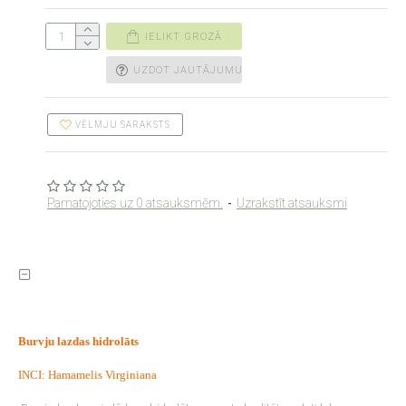
IELIKT GROZĀ
UZDOT JAUTĀJUMU
VĒLMJU SARAKSTS
Pamatojoties uz 0 atsauksmēm.
-
Uzrakstīt atsauksmi
Burvju lazdas hidrolāts
INCI: Hamamelis Virginiana