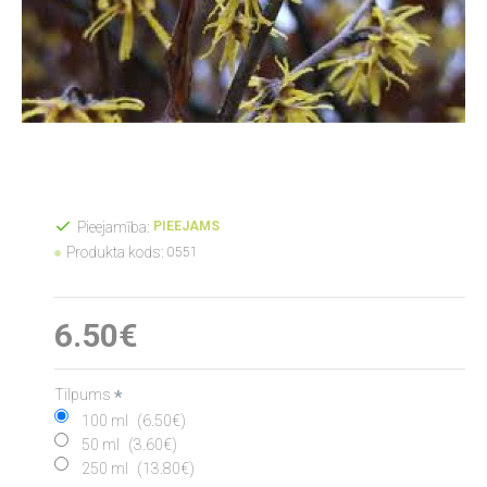
Pieejamība:
PIEEJAMS
Produkta kods:
0551
6.50€
Tilpums
100 ml
(6.50€)
50 ml
(3.60€)
250 ml
(13.80€)